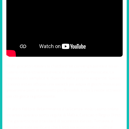
Molti giocatori italiani si chiedono se convenga puntare su un
casino online straniero invece di una piattaforma locale. La
risposta più semplice è: dipende dalle proprie esigenze. Spesso
i casinò esteri offrono una varietà più ampia di giochi, bonus più
generosi e limiti di deposito più flessibili, il che li rende attraenti
per chi gioca regolarmente.
Un altro fattore determinante è la licenza: molti casino online
stranieri operano sotto regole di Malta, Curaçao o Regno Unito,
che garantiscono standard di sicurezza elevati. Tuttavia, è
fondamentale verificare che il sito sia autorizzato a offrire