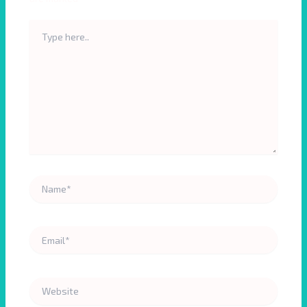
Type
here..
Name*
Email*
Website