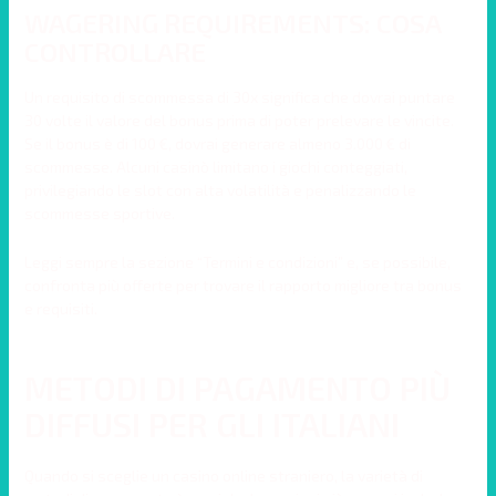
WAGERING REQUIREMENTS: COSA
CONTROLLARE
Un requisito di scommessa di 30x significa che dovrai puntare
30 volte il valore del bonus prima di poter prelevare le vincite.
Se il bonus è di 100 €, dovrai generare almeno 3.000 € di
scommesse. Alcuni casinò limitano i giochi conteggiati,
privilegiando le slot con alta volatilità e penalizzando le
scommesse sportive.
Leggi sempre la sezione “Termini e condizioni” e, se possibile,
confronta più offerte per trovare il rapporto migliore tra bonus
e requisiti.
METODI DI PAGAMENTO PIÙ
DIFFUSI PER GLI ITALIANI
Quando si sceglie un casino online straniero, la varietà di