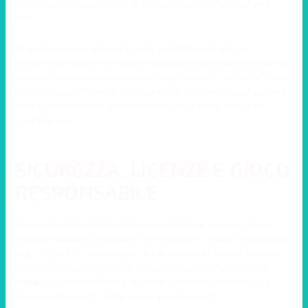
promozioni e la possibilità di gestire depositi e prelievi in un
click.
Se preferisci non scaricare nulla, verifica che il sito sia
responsive: i giochi dovrebbero adattarsi perfettamente al tuo
schermo, senza compromettere la grafica delle slot o la fluidità
del live casino. Prova la versione demo su smartphone prima di
aprire un conto reale per accertarti che la navigazione sia
confortevole.
SICUREZZA, LICENZE E GIOCO
RESPONSABILE
La sicurezza è un elemento non negoziabile. I casino online
stranieri affidabili utilizzano crittografia SSL, audit indipendenti
(e.g., eCOGRA) e mantengono fondi dei clienti in conti separati.
Controlla sempre il numero di licenza: una licenza di Malta
Gaming Authority (MGA) o della UK Gambling Commission è
sinonimo di rispetto delle norme più stringenti.