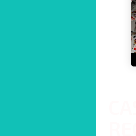
CA
RE