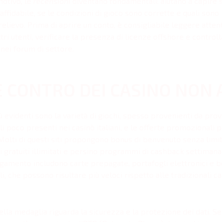
otivo, le
recensioni
diventano fondamentali: aiutano a capire 
ffidabile, se le condizioni di gioco sono corrette e quali sono i
prelievo. Prima di aprire un conto, è consigliabile leggere atte
ltri utenti, verificare la presenza di licenze offshore e controll
nei forum di settore.
E CONTRO DEI CASINO NON
ù evidenti sono la varietà di giochi, spesso provenienti da prov
i poco presenti nei casinò italiani, e le offerte promozionali p
Molti di questi siti propongono bonus di benvenuto senza limit
i gratuiti illimitati e persino programmi di cashback settimanale
gamento includono carte prepagate, portafogli elettronici e bo
i, che possono risultare più veloci rispetto alle tradizionali ca
della medaglia riguarda la sicurezza e la protezione dei dati. S