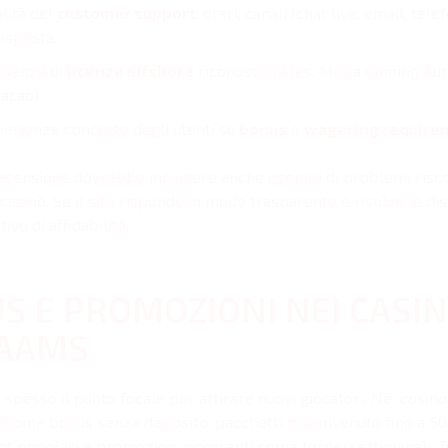
lità del
customer support
: orari, canali (chat live, email, tel
risposta.
esenza di
licenza offshore
riconosciuta (es. Malta Gaming Aut
acao).
erienze concrete degli utenti su
bonus
e
wagering require
censione dovrebbe includere anche esempi di problemi riscon
casinò. Se il sito risponde in modo trasparente e risolve le dis
ivo di affidabilità.
S E PROMOZIONI NEI CASI
AAMS
 spesso il punto focale per attirare nuovi giocatori. Nei
casin
come bonus senza deposito, pacchetti di benvenuto fino a 500 
lot popolari e promozioni ricorrenti come tornei settimanali. Tu