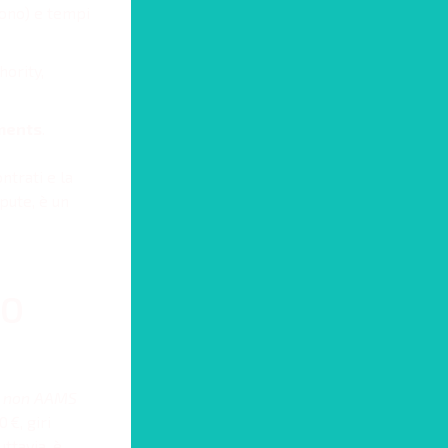
efono) e tempi
hority,
ments
.
trati e la
pute, è un
NO
o non AAMS
€, giri
ttavia, è