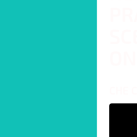
PR
SC
ON
CHE 