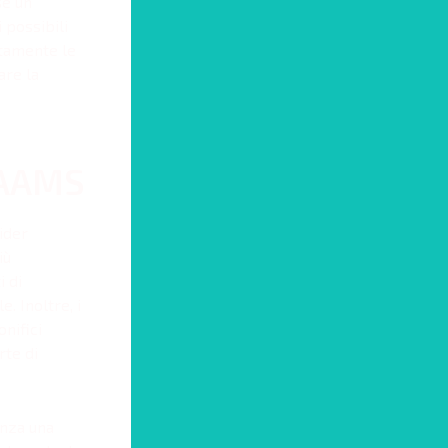
se un
 possibili
ntamente le
are la
 AAMS
ider
iù
i di
. Inoltre, i
nifici
rte di
enza una