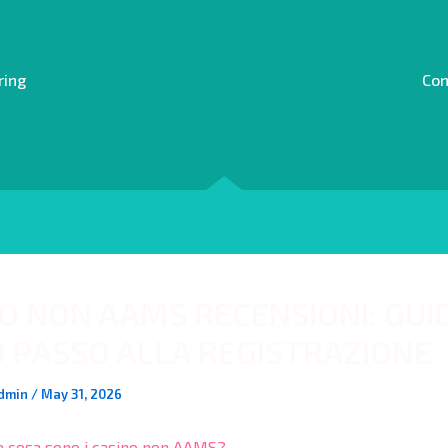
ring
Con
O NON AAMS RECENSIONI: GUI
 PASSO ALLA REGISTRAZIONE
dmin
/
May 31, 2026
e cosa sono i casino non AAMS?