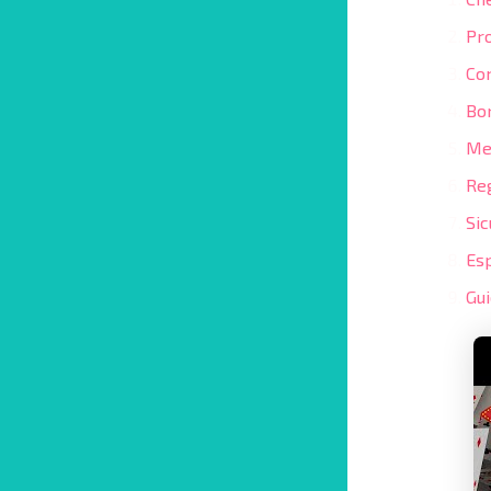
Pr
Com
Bo
Met
Reg
Sic
Es
Gui