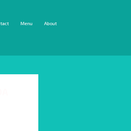
tact
Menu
About
DA