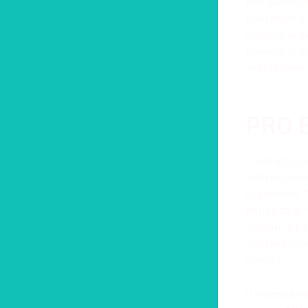
Per questo m
operatore è a
ostacoli al 
opinioni di a
reputazione 
PRO 
I vantaggi pi
internazional
aggressive. 
deposito, gir
metodi di pa
internazional
credito.
Il rovescio 