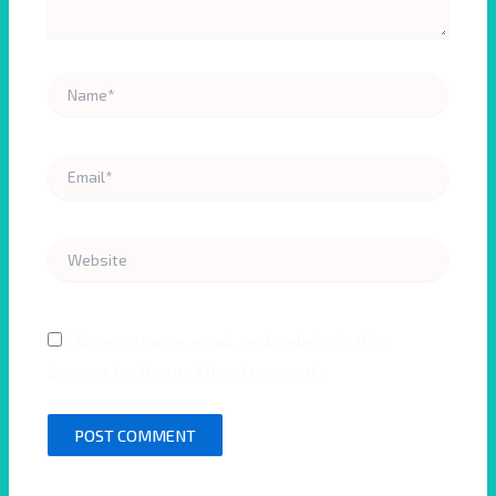
Name*
Email*
Website
Save my name, email, and website in this
browser for the next time I comment.