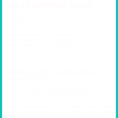
KYC ET SUPPORT CLIENT
L’inscription sur un site de paris sportif luxembourgeois est
habituellement simple : adresse e‑mail, mot de passe, et
parfois un numéro de téléphone. La vérification KYC (Know Your
Customer) intervient après le premier dépôt et consiste à
fournir une pièce d’identité, un justificatif de domicile et un
relevé bancaire. Ce processus protège à la fois le joueur et
l’opérateur contre la fraude, et il est généralement finalisé en
moins de 24 h.
SERVICE CLIENT : QUELS CANAUX
PRIVILÉGIER ?
Un bon support doit être disponible 24 h/24, idéalement via
chat en direct, e‑mail et téléphone. Testez la réactivité en
posant une question simple avant de déposer vos fonds ; si le
délai de réponse dépasse quelques minutes, cela peut indiquer
un service de moindre qualité. Les sites luxembourgeois offrent
souvent une assistance multilingue (français, allemand,