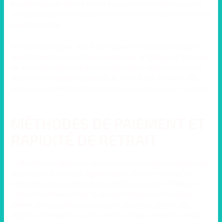
N’oubliez pas de lire les listes d’exclusion : certains bonus ne
sont pas valables sur les paris en direct ou les jeux de casino à
haute volatilité.
Un conseil pratique : avant de réclamer un bonus, calculez le
montant réel que vous devez miser pour le débloquer. Si le seuil
de 30x vous paraît trop élevé, il vaut mieux opter pour un site
proposant un wagering plus doux, comme 20x ou même 15x.
Ainsi, vous gardez plus de liberté pour placer vos paris sportifs.
MÉTHODES DE PAIEMENT ET
RAPIDITÉ DE RETRAIT
La fluidité des dépôts et des retraits est cruciale, surtout pour
les parieurs qui misent régulièrement. Au Luxembourg, les
méthodes les plus répandues sont les virements SEPA, les
cartes Visa/MasterCard et les portefeuilles électroniques
comme Skrill ou Neteller. La plupart des sites offrent des
dépôts instantanés, tandis que les retraits peuvent prendre