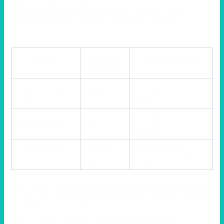
ci‑dessous résume les bonus les plus courants et les
exigences associées afin que vous puissiez comparer
rapidement.
Montant
Bonus
Conditions de mise
maximal
Welcome Bonus
30x le bonus + 10x le
200 €
100 %
dépôt
5x le gain du pari
Pari gratuit 10 €
10 €
gratuit
Cashback 10 %
100 € par
Aucun wagering,
sur les pertes
mois
retrait limité à 30 €
Pour tirer le meilleur parti d’un bonus, pensez à choisir un jeu ou
un sport avec un RTP élevé (au moins 96 %). Les paris à faible
volatilité permettent de cumuler les mises sans trop de
risques, ce qui accélère le remplissage des exigences.