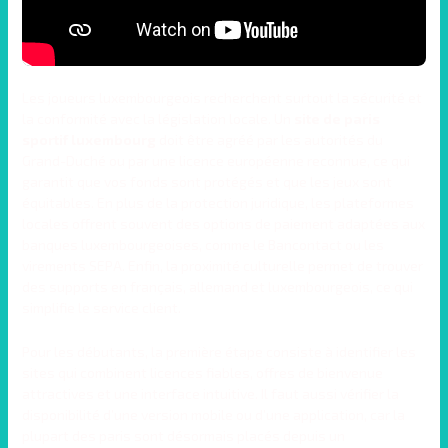
Les joueurs luxembourgeois recherchent surtout la sécurité et
la conformité avec la législation locale. Un
site de paris
sportif luxembourg
doit être agréé par les autorités du
Grand-Duché ou par une licence européenne reconnue, ce qui
garantit que vos fonds sont protégés et que les jeux sont
équitables. En plus de la protection juridique, les plateformes
locales offrent souvent des options de paiement adaptées aux
banques luxembourgeoises, comme le Bancontact ou les
virements SEPA. Enfin, la proximité culturelle permet de trouver
des supports en français, allemand et luxembourgeois, ce qui
simplifie le service client.
Pour les débutants, la première étape consiste à identifier les
sites qui combinent licences fiables, offres de bienvenue
attractives et une interface intuitive. Il faut aussi vérifier la
disponibilité d’une version mobile ou d’une application, car la
plupart des paris sont désormais placés depuis un