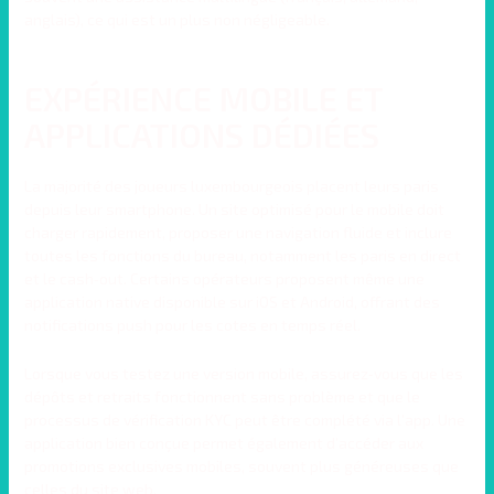
anglais), ce qui est un plus non négligeable.
EXPÉRIENCE MOBILE ET
APPLICATIONS DÉDIÉES
La majorité des joueurs luxembourgeois placent leurs paris
depuis leur smartphone. Un site optimisé pour le mobile doit
charger rapidement, proposer une navigation fluide et inclure
toutes les fonctions du bureau, notamment les paris en direct
et le cash‑out. Certains opérateurs proposent même une
application native disponible sur iOS et Android, offrant des
notifications push pour les cotes en temps réel.
Lorsque vous testez une version mobile, assurez‑vous que les
dépôts et retraits fonctionnent sans problème et que le
processus de vérification KYC peut être complété via l’app. Une
application bien conçue permet également d’accéder aux
promotions exclusives mobiles, souvent plus généreuses que
celles du site web.