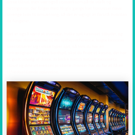
disse tilbud, men vær også opmærksom på de vilkår og
betingelser, der følger med. Nogle gange kan bonusser have
strenge krav til omsætning, så det er vigtigt at forstå, hvordan
de fungerer.
Det er også værd at overveje, hvilke spil kasinoet tilbyder, og
hvordan disse passer til din spillepræference. Nogle kasinoer
specialiserer sig i visse typer spil, så hvis du har en
forkærlighed for f.eks. bordspil, skal du finde et kasino, der har
et godt udvalg af disse. Jo bedre match mellem kasinoets
tilbud og dine interesser, jo større chancer har du for at få en
tilfredsstillende oplevelse.