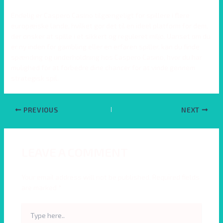
Endelig er Caspero Casino tilgængeligt for spillere i flere
europæiske lande, hvilket gør det til en ideel platform for dem,
der ønsker at spille i et sikkert og reguleret miljø. Uanset om du
er ny inden for gambling eller en erfaren spiller, kan du finde
spænding og underholdning hos Caspero Casino, hvor du har
mulighed for at forbedre dine chancer for at vinde gennem
strategisk spil.
PREVIOUS
NEXT
LEAVE A COMMENT
Your email address will not be published.
Required fields
are marked
*
Type