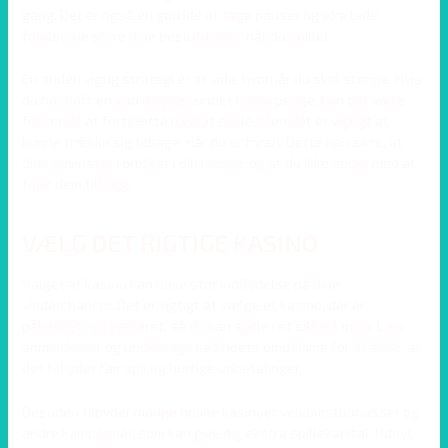
gang. Det er også en god idé at tage pauser og ikke lade
følelserne styre dine beslutninger, når du spiller.
En anden vigtig strategi er at vide, hvornår du skal stoppe. Hvis
du har haft en god dag og vundet nogle penge, kan det være
fristende at fortsætte med at spille. Men det er vigtigt at
kunne trække sig tilbage, når du er foran. Dette kan sikre, at
dine gevinster forbliver i din lomme, og at du ikke ender med at
tabe dem tilbage.
VÆLG DET RIGTIGE KASINO
Valget af kasino kan have stor indflydelse på dine
vinderchancer. Det er vigtigt at vælge et kasino, der er
pålideligt og reguleret, så du kan spille i et sikkert miljø. Læs
anmeldelser og undersøge kasinoets omdømme for at sikre, at
det tilbyder fair spil og hurtige udbetalinger.
Desuden tilbyder mange online kasinoer velkomstbonusser og
andre kampagner, som kan give dig ekstra spillekapital. Udnyt