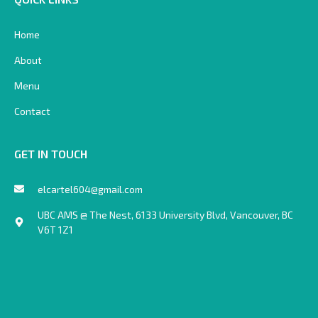
e
e
a
b
r
m
o
Home
o
k
-
About
l
i
Menu
g
h
t
Contact
GET IN TOUCH
elcartel604@gmail.com
UBC AMS @ The Nest, 6133 University Blvd, Vancouver, BC
V6T 1Z1