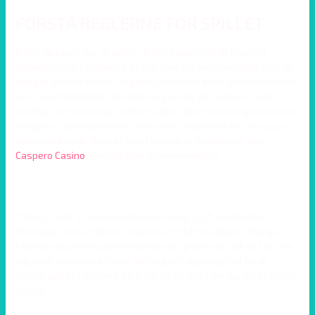
FORSTÅ REGLERNE FOR SPILLET
Inden du begynder at spille, er det essentielt at have en
dybdegående forståelse af reglerne for det specifikke spil, du
vælger. Uanset om det er poker, blackjack eller spilleautomater,
vil en solid kendskab til reglerne give dig en fordel. At vide,
hvordan kortene bliver uddelt i poker, eller hvordan gevinsterne
fungerer i spilleautomater, kan være afgørende for din succes.
Desuden kan du finde et stort udvalg af muligheder hos
Caspero Casino
, som tilbyder spændende spil.
Tag dig tid til at læse spillereglerne og også eventuelle
strategier, der er blevet udviklet af erfarne spillere. Mange
kasinoer og online platforme tilbyder gratis spil, så du kan øve
dig uden økonomisk risiko. Dette giver dig mulighed for at
forstå spillets mekanik og finde ud af, hvad der fungerer bedst
for dig.