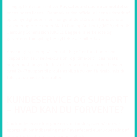
Et vigtigt kriterium i enhver
Paysafecard casino anmeldelse
er casinoets licens. I Danmark er den officielle licens udstedt af
Spillemyndigheden, men mange af de største internationale
casinoer opererer under Malta Gaming Authority (MGA) eller UK
Gambling Commission (UKGC). Begge er anerkendte og
garanterer fair spil og beskyttelse af spillerdata.
Ansvarligt spil er også centralt. Kig efter funktioner som
“deposit limits”, “self‑exclusion” og “time‑out” i casinoets
brugerindstillinger. De fleste licenserede platforme tilbyder
også 24/7 support til problemspil, så du kan få hjælp, hvis du
føler, at du mister kontrollen.
KUNDESERVICE OG SUPPORT
– HVAD KAN DU FORVENTE?
God kundeservice kan gøre en stor forskel, især når du har
spørgsmål om indbetaling med Paysafecard eller udbetaling af
gevinster. Ideelt set bør casinoet tilbyde: