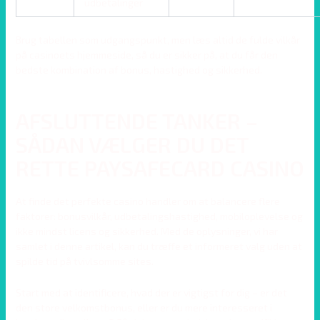
udbetalinger
Brug tabellen som udgangspunkt, men læs altid de fulde vilkår
på casinoets hjemmeside, så du er sikker på, at du får den
bedste kombination af bonus, hastighed og sikkerhed.
AFSLUTTENDE TANKER –
SÅDAN VÆLGER DU DET
RETTE PAYSAFECARD CASINO
At finde det perfekte casino handler om at balancere flere
faktorer: bonusvilkår, udbetalingshastighed, mobiloplevelse og
ikke mindst licens og sikkerhed. Med de oplysninger, vi har
samlet i denne artikel, kan du træffe et informeret valg uden at
spilde tid på tvivlsomme sites.
Start med at identificere, hvad der er vigtigst for dig – er det
den store velkomstbonus, eller er du mere interesseret i