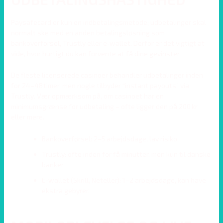
Paysafecard er kun en indbetalingsmetode; udbetalinger skal
normalt ske med en anden betalingsløsning som
bankoverførsel, Trustly eller e‑wallet. Derfor er det vigtigt at
vide, hvor hurtigt du kan forvente at få dine gevinster.
De fleste licenserede casinoer behandler udbetalinger inden
for 24–48 timer, men nogle tilbyder “instant payouts” via
Trustly. Vær opmærksom på, om casinoet har en
minimumsgrænse for udbetaling – ofte ligger den på 200 kr
eller mere.
Bankoverførsel: 2–5 arbejdsdage, lav risiko.
Trustly: ofte inden for få minutter, men kun til danske
banker.
E‑wallet (Skrill, Neteller): 1–2 arbejdsdage, kan have
ekstra gebyrer.