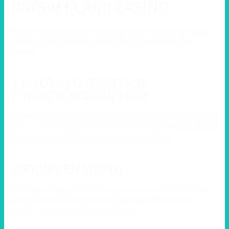
PAYSAFECARD CASINO
Registreringsprocessen er normalt hurtig – men der er nogle
detaljer, du bør holde øje med for at undgå overraskelser
senere.
1. VÆLG ET CASINO MED
PAYSAFECARD SUPPORT
Start med at tjekke, om casinoet tydeligt angiver “Paysafecard”
som en indbetalingsmetode på deres betalingsside. Det sparer
dig tid og sikrer, at du kan indbetale med en gang.
2. OPRET EN KONTO
Udfyld grundlæggende oplysninger: navn, e‑mail, fødselsdato
og et sikkert kodeord. De fleste casinoer kræver også et
telefonnummer til to‑faktor‑verifikation.