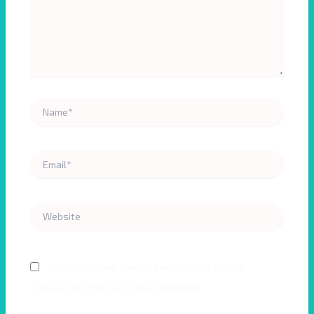
Name*
Email*
Website
Save my name, email, and website in this
browser for the next time I comment.