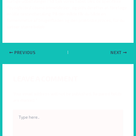
hurtige udbetalinger? Så tjek vores tabel, læs de specifikke
Paysafecard casino anmeldelser
, og prøv derefter at foretage
en lille testindbetaling. På den måde får du både en
fornemmelse af brugerfladen og den praktiske proces, før du
satser større beløb.
PREVIOUS
NEXT
LEAVE A COMMENT
Your email address will not be published.
Required fields
are marked
*
Type
here..