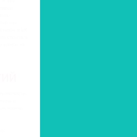
 — это
тавки,
тий,
атье мы
ставок в БК
в спорта, а
и шансы на
ТИЙ
пулярности.
енты и
рым можно
р,