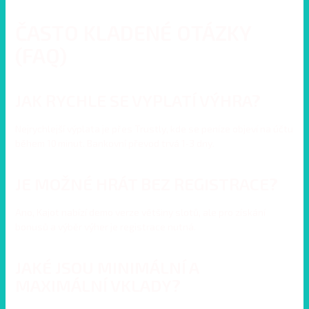
ČASTO KLADENÉ OTÁZKY
(FAQ)
JAK RYCHLE SE VYPLATÍ VÝHRA?
Nejrychlejší výplata je přes Trustly, kde se peníze objeví na účtu
během 10 minut. Bankovní převod trvá 1‑3 dny.
JE MOŽNÉ HRÁT BEZ REGISTRACE?
Ano, Kajot nabízí demo verze většiny slotů, ale pro získání
bonusů a výběr výher je registrace nutná.
JAKÉ JSOU MINIMÁLNÍ A
MAXIMÁLNÍ VKLADY?