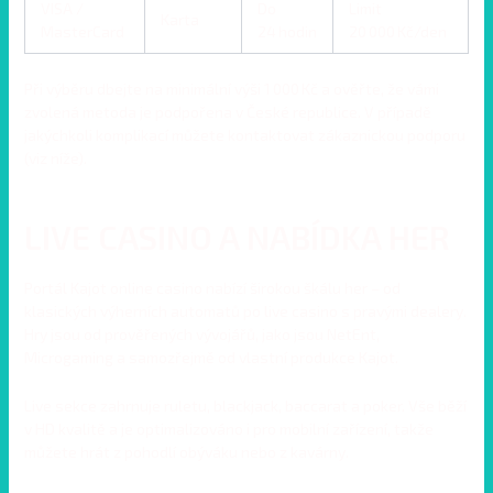
VISA /
Do
Limit
Karta
MasterCard
24 hodin
20 000 Kč/den
Při výběru dbejte na minimální výši 1 000 Kč a ověřte, že vámi
zvolená metoda je podpořena v České republice. V případě
jakýchkoli komplikací můžete kontaktovat zákaznickou podporu
(viz níže).
LIVE CASINO A NABÍDKA HER
Portál Kajot online casino nabízí širokou škálu her – od
klasických výherních automatů po live casino s pravými dealery.
Hry jsou od prověřených vývojářů, jako jsou NetEnt,
Microgaming a samozřejmě od vlastní produkce Kajot.
Live sekce zahrnuje ruletu, blackjack, baccarat a poker. Vše běží
v HD kvalitě a je optimalizováno i pro mobilní zařízení, takže
můžete hrát z pohodlí obýváku nebo z kavárny.