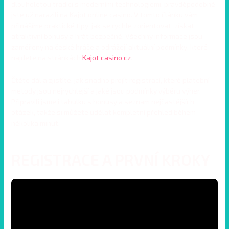
dlouholetou tradici s moderními technologiemi, pravděpodobně
jste už narazili na Kajot online casino. V tomto článku vám
přinášíme praktické tipy, jak se rychle zorientovat, získat
atraktivní bonusy a hrát bezpečně. Všechny informace jsou
zaměřeny na české hráče a odrážejí aktuální podmínky, které
najdete na stránkách
Kajot casino cz
.
Čtěte dál a zjistíte, jak snadno projít registrací, které platební
metody jsou nejrychlejší a jaké jsou podmínky výběru výher.
Připravili jsme i tabulku s bonusy a seznam nejčastějších
otázek, takže si můžete udělat kompletní přehled během
několika minut.
REGISTRACE A PRVNÍ KROKY