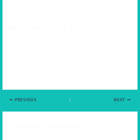
Minimální vklad je 100 Kč, maximální můžete vložit až 50 000 Kč
denně, pokud použijete platební kartu.
JAK FUNGUJE KYC PROCES?
Po nahrání občanského průkazu a dokladu o adrese tým ověří
data během 1‑2 pracovních dnů a poté vám povolí výběry nad
5 000 Kč.
Doufáme, že vám tento praktický průvodce pomůže rozhodnout
se, zda je Kajot online casino tím pravým místem pro vaše herní
zážitky. Hodně štěstí a zodpovědnou zábavu!
PREVIOUS
NEXT
LEAVE A COMMENT