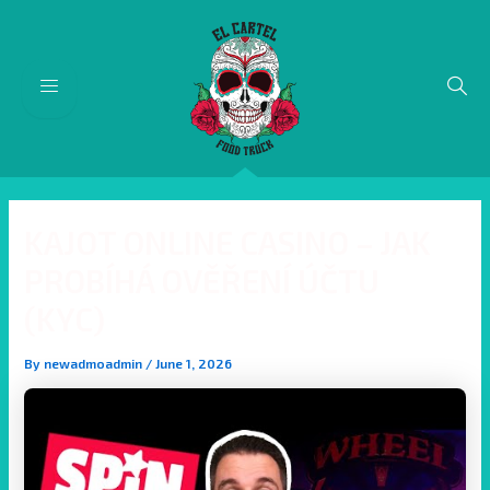
Skip
Post
to
navigation
content
KAJOT ONLINE CASINO – JAK
PROBÍHÁ OVĚŘENÍ ÚČTU
(KYC)
By
newadmoadmin
/
June 1, 2026