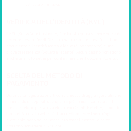
sbloccare i prelievi.
VERIFICA DELL’IDENTITÀ (KYC)
Il KYC (Know Your Customer) è richiesto quasi sempre prima di
poter prelevare fondi. Di solito basta caricare una foto di un
documento di identità (carta d’identità, passaporto) e una
prova di residenza (bolletta recente). Alcuni casinò richiedono
anche una foto selfie per confermare che il documento è tuo.
SCELTA DEL METODO DI
PAGAMENTO
Durante la registrazione ti verrà chiesto di aggiungere almeno
un metodo di deposito. Le opzioni più comuni sono carte di
credito/debito, portafogli elettronici (Skrill, Neteller) e bonifici
bancari. Valuta la velocità di accreditamento: i portafogli
elettronici sono solitamente istantanei, mentre le carte
possono richiedere 24‑48 ore.