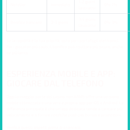
1‑2 giorni
Neteller
Immediato
0%‑1%
lavorativi
3‑5 giorni
Bonifico bancario
2‑3 giorni
0%‑3%
lavorativi
Se la rapidità è la tua priorità, opta per i portafogli elettronici.
Per i giocatori più cauti, il bonifico può risultare più sicuro, anche
se più lento.
ESPERIENZA MOBILE E APP:
GIOCARE DAL TELEFONO
Oggi la maggior parte dei casino non AAMS offre una versione
mobile ottimizzata o una vera e propria app per iOS e Android. La
differenza principale è che un’app dedicata tende a caricare più
velocemente e a fornire notifiche push per bonus e promozioni.
Verifica questi aspetti prima di scaricare: