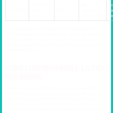
150% fino a
Skrill,
I
LuckySpin
€250 + 75
30x
Neteller,
(
giri
Paysafecard
w
Questa tabella ti permette di confrontare rapidamente le
offerte più interessanti. Considera non solo il valore del bonus,
ma anche i requisiti di scommessa e la velocità dei prelievi,
perché sono queste le metriche che influenzano davvero la tua
esperienza di gioco.
CONCLUSIONI FINALI: LA TUA
DECISIONE
Registrarsi a un
casino non AAMS
può aprire un mondo di
opportunità, ma è essenziale muoversi con consapevolezza.
Segui la procedura di registrazione passo passo, verifica i
termini dei bonus, scegli un metodo di pagamento veloce e
assicurati che il sito sia dotato di licenza riconosciuta e di un