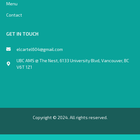
i
Menu
g
h
t
Contact
GET IN TOUCH
elcartel604@gmail.com
UBC AMS @ The Nest, 6133 University Blvd, Vancouver, BC
V6T 1Z1
Copyright © 2024. All rights reserved.