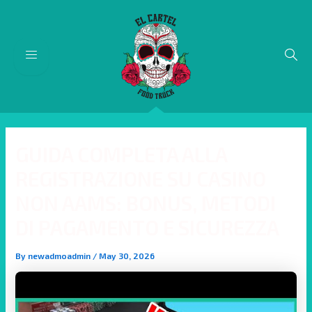
Skip
Post
to
navigation
content
GUIDA COMPLETA ALLA
REGISTRAZIONE SU CASINO
NON AAMS: BONUS, METODI
DI PAGAMENTO E SICUREZZA
By
newadmoadmin
/
May 30, 2026