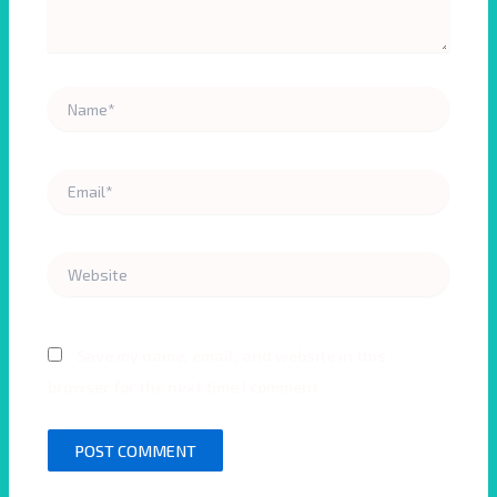
Name*
Email*
Website
Save my name, email, and website in this
browser for the next time I comment.