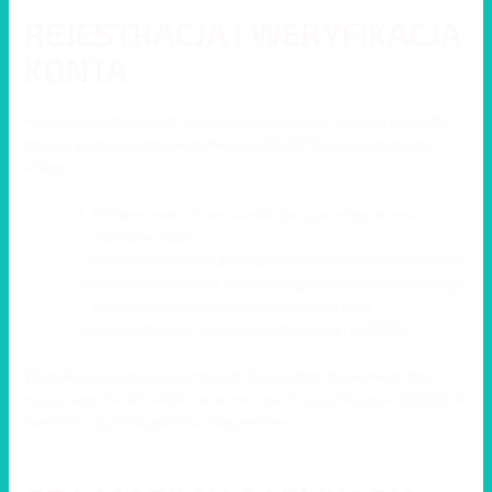
REJESTRACJA I WERYFIKACJA
KONTA
Proces rejestracji jest intuicyjny, ale aby móc wypłacić środki,
musisz przejść pełną weryfikację (KYC). Oto najważniejsze
etapy:
Podanie imienia, nazwiska, daty urodzenia oraz
adresu e‑mail.
Przesłanie skanu dowodu osobistego lub paszportu.
Wysłanie wyciągu z ostatniego rachunku bankowego
lub rachunku z portfela elektronicznego.
Potwierdzenie numeru telefonu poprzez SMS.
Weryfikacja zazwyczaj trwa od kilku godzin do jednego dnia
roboczego. Po jej zakończeniu możesz korzystać ze wszystkich
funkcji, w tym z wypłat bez ograniczeń.