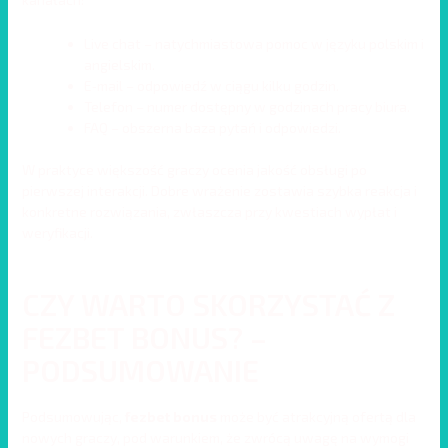
Live chat – natychmiastowa pomoc w języku polskim i
angielskim.
E‑mail – odpowiedź w ciągu kilku godzin.
Telefon – numer dostępny w godzinach pracy biura.
FAQ – obszerna baza pytań i odpowiedzi.
W praktyce większość graczy ocenia jakość obsługi po
pierwszej interakcji. Dobre wrażenie zostawia szybka reakcja i
konkretne rozwiązania, zwłaszcza przy kwestiach wypłat i
weryfikacji.
CZY WARTO SKORZYSTAĆ Z
FEZBET BONUS? –
PODSUMOWANIE
Podsumowując,
fezbet bonus
może być atrakcyjną ofertą dla
nowych graczy, pod warunkiem, że zwrócą uwagę na wymogi