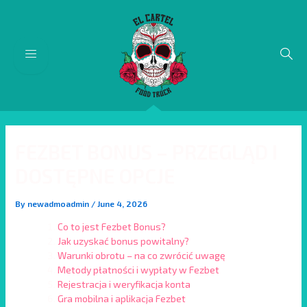
Skip
Post
to
navigation
content
FEZBET BONUS – PRZEGLĄD I
DOSTĘPNE OPCJE
By
newadmoadmin
/
June 4, 2026
Co to jest Fezbet Bonus?
Jak uzyskać bonus powitalny?
Warunki obrotu – na co zwrócić uwagę
Metody płatności i wypłaty w Fezbet
Rejestracja i weryfikacja konta
Gra mobilna i aplikacja Fezbet