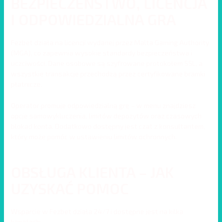
BEZPIECZEŃSTWO, LICENCJA
I ODPOWIEDZIALNA GRA
Fezbet działa na licencji wydanej przez Malta Gaming Authority
(MGA), co zapewnia wysokie standardy bezpieczeństwa i
uczciwości. Dane osobowe są szyfrowane protokołem SSL, a
wszystkie transakcje przechodzą przez certyfikowane bramki
płatnicze.
Operator promuje odpowiedzialną grę – w menu znajdziesz
opcje samowykluczenia, limitów depozytów oraz czasowych
blokad konta. Dodatkowo dostępny jest czat z konsultantem,
który może pomóc w ustawieniu limitów ochronnych.
OBSŁUGA KLIENTA – JAK
UZYSKAĆ POMOC
Wsparcie w Fezbet działa 24/7 i dostępne jest na kilka
kanałach: