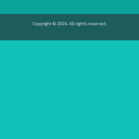
Copyright © 2024. All rights reserved.