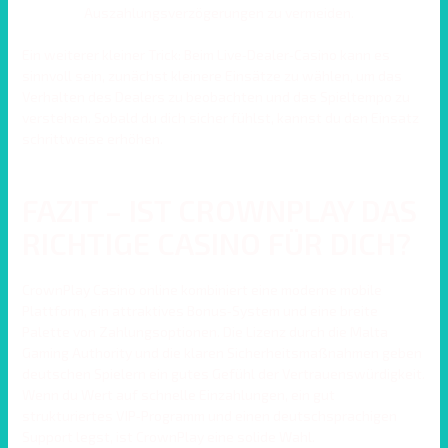
Auszahlungsverzögerungen zu vermeiden.
Ein weiterer kleiner Trick: Beim Live‑Dealer‑Casino kann es
sinnvoll sein, zunächst kleinere Einsätze zu wählen, um das
Verhalten des Dealers zu beobachten und das Spieltempo zu
verstehen. Sobald du dich sicher fühlst, kannst du den Einsatz
schrittweise erhöhen.
FAZIT – IST CROWNPLAY DAS
RICHTIGE CASINO FÜR DICH?
CrownPlay Casino online kombiniert eine moderne mobile
Plattform, ein attraktives Bonus‑System und eine breite
Palette von Zahlungsoptionen. Die Lizenz durch die Malta
Gaming Authority und die klaren Sicherheitsmaßnahmen geben
deutschen Spielern ein gutes Gefühl der Vertrauenswürdigkeit.
Wenn du Wert auf schnelle Einzahlungen, ein gut
strukturiertes VIP‑Programm und einen deutschsprachigen
Support legst, ist CrownPlay eine solide Wahl.