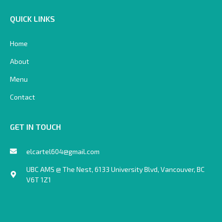
f
i
a
u
a
t
g
b
QUICK LINKS
c
t
r
e
e
e
a
b
r
m
o
Home
o
k
-
About
l
i
Menu
g
h
t
Contact
GET IN TOUCH
elcartel604@gmail.com
UBC AMS @ The Nest, 6133 University Blvd, Vancouver, BC
V6T 1Z1