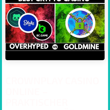
CROWNPLAY CASINO
ONLINE –
PRAKTISCHER