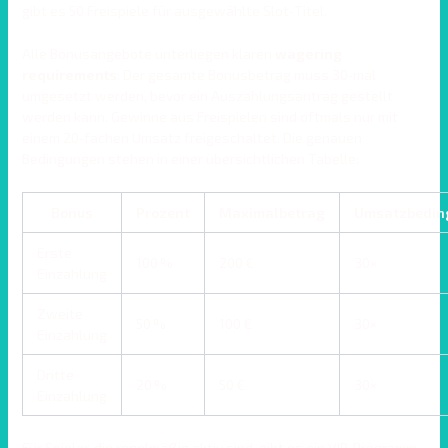
gibt es 50 Freispiele für ausgewählte Slot‑Titel.
Alle Bonusangebote unterliegen klaren
wagering
requirements
: Der gesamte Bonusbetrag muss 30‑mal
umgesetzt werden, bevor ein Auszahlungsantrag gestellt
werden kann. Gewinne aus Freispielen sind oftmals nur mit
einem 20‑fachen Umsatz freigeschaltet. Die genauen
Bedingungen stehen in einer übersichtlichen Tabelle:
Bonus
Prozent
Maximalbetrag
Umsatzbedin
Erste
100 %
200 €
30×
Einzahlung
Zweite
50 %
100 €
30×
Einzahlung
Dritte
20 %
50 €
30×
Einzahlung
Für Spieler, die regelmäßig aktiv sind, gibt es ein VIP‑Programm