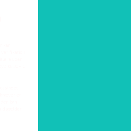
D
r kan
verifikation
illere uden
typisk 30‑40
 casinoet
 kræver en
oden kan
lbud gælder