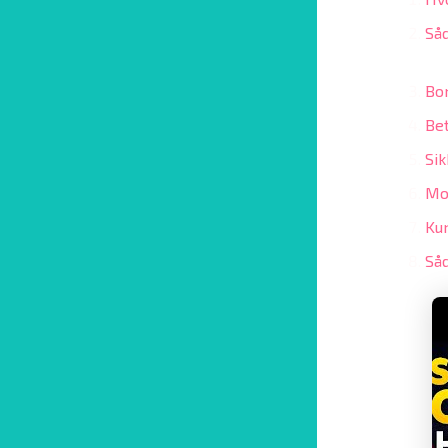
Såd
Bo
Be
Sik
Mo
Kun
Så