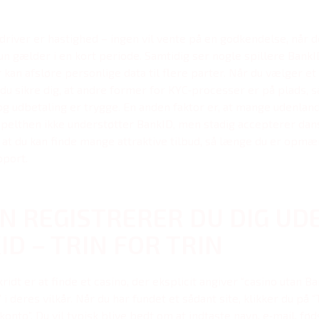
driver er hastighed – ingen vil vente på en godkendelse, når d
un gælder i en kort periode. Samtidig ser nogle spillere Bank
r kan afsløre personlige data til flere parter. Når du vælger et
 du sikre dig, at andre former for KYC‑processer er på plads, s
og udbetaling er trygge. En anden faktor er, at mange udenlan
pelthen ikke understøtter BankID, men stadig accepterer dans
 at du kan finde mange attraktive tilbud, så længe du er opm
pport.
N REGISTRERER DU DIG UD
ID – TRIN FOR TRIN
ridt er at finde et casino, der eksplicit angiver “casino utan B
 i deres vilkår. Når du har fundet et sådant site, klikker du på 
konto”. Du vil typisk blive bedt om at indtaste navn, e‑mail, fø