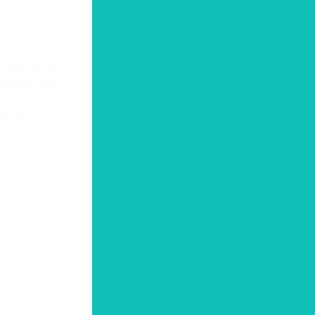
rene, får du
t udfører en
indbetalingen
øb, kan
t ved større