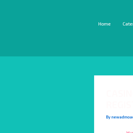
Skip
Post
to
navigation
content
Home
Cate
CASIN
REGIS
By
newadmoa
Hvo