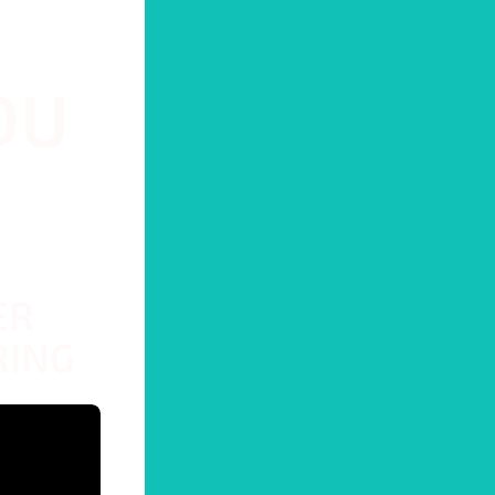
DU
ER
RING