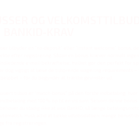
SSER OG VELKOMSTTILBU
 BANKID‑KRAV
er tilbyder en “no‑deposit” eller “instant welcome” bonus, de
rekte efter registrering. Sådan en bonus kræver normalt ingen 
indledende e‑mail‑bekræftelse, hvilket gør den perfekt for sp
er dog vigtigt at læse de tilhørende wagering requirements – 
eløbet – før du begynder at trække gevinster ud.
ulært tilbud er “match‑bonus” på den første indbetaling, hvor
indbetaling med 100 % op til en vis sum. Selvom denne bonus
 behøver du stadig ikke at vise BankID, så længe betalingsmet
automatisk. Husk altid at tjekke udløbsdatoen; mange bonusti
ge fra registreringen.