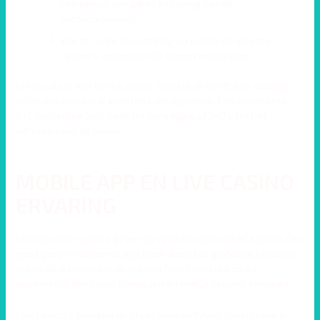
een bewijs van adres (rekening van de
nutsvoorziening).
Wacht op de bevestiging via e‑mail; de meeste
casino’s verwerken dit binnen enkele uren.
Let op: als je een bonus claimt, moet je de verificatie volledig
afronden voordat je winsten kunt opnemen. Een incomplete
KYC‑procedure leidt vaak tot vertraging of zelfs tot het
intrekken van de bonus.
MOBILE APP EN LIVE CASINO
ERVARING
Steeds meer spelers geven de voorkeur aan mobiel spelen. Een
goed geoptimaliseerde app biedt dezelfde grafische kwaliteit
als de desktopversie, plus extra functionaliteit zoals
push‑notificaties voor bonussen en snelle deposit‑knoppen.
Live casino’s brengen de sfeer van een fysiek casino naar je