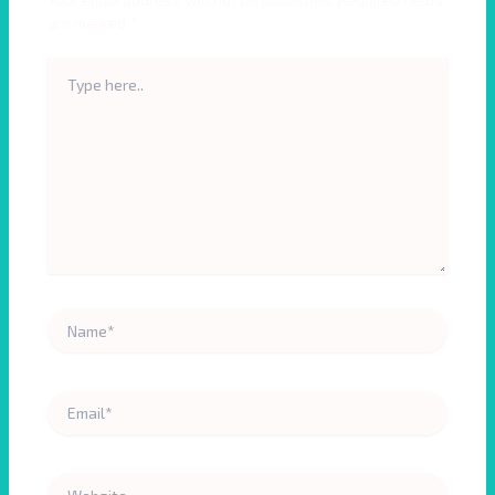
are marked
*
Type
here..
Name*
Email*
Website