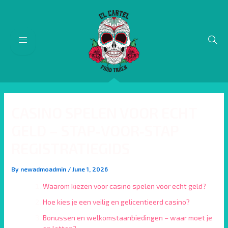
Skip
Post
to
navigation
content
CASINO SPELEN VOOR ECHT
GELD – STAP‑VOOR‑STAP
REGISTRATIEGIDS
By
newadmoadmin
/
June 1, 2026
Waarom kiezen voor casino spelen voor echt geld?
Hoe kies je een veilig en gelicentieerd casino?
Bonussen en welkomstaanbiedingen – waar moet je