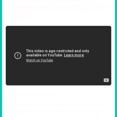
CASINO SPELEN VOOR ECHT
GELD?
Voor veel Belgische spelers is het grote verschil tussen gratis
demo’s en echt geld een kwestie van spanning en beloning.
Een echte inzet maakt de spelervaring intensiever; elke draai,
elk kaartspel en elke inzet voelt zwaarder omdat er echt iets
op het spel staat. Daarnaast bieden de meeste licentiële