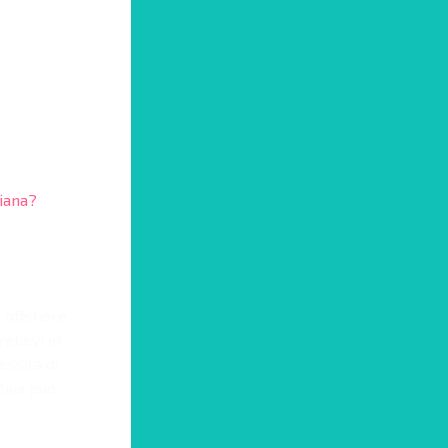
liana?
a offshore
elievi in
essità di
tiva può