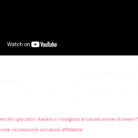
 italiani scoprono che i casinò locali spesso limitano le promoz
strizioni sui metodi di pagamento. I
casino online stranieri
aliani
offrono una varietà più ampia di bonus, giochi con RTP pi
limiti di puntata più flessibili. Inoltre, le piattaforme estere te
iù valute, il che può ridurre le spese di conversione quando s
Perché i giocatori italiani si rivolgono ai casinò online stranieri
Come riconoscere un casinò affidabile