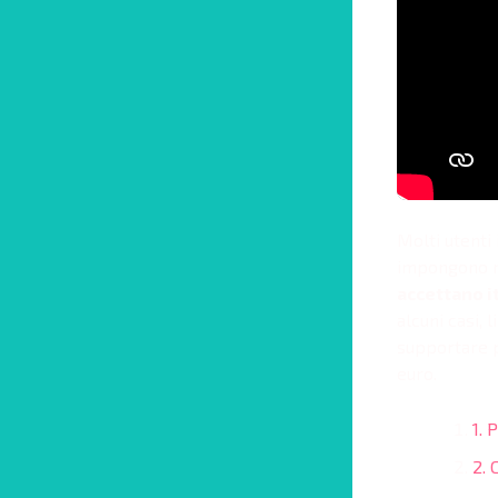
Molti utenti
impongono re
accettano it
alcuni casi, 
supportare p
euro.
1. 
2. 