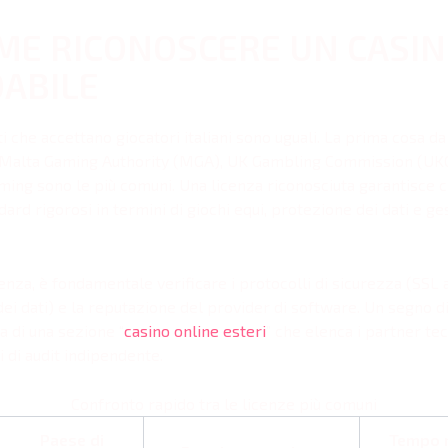
OME RICONOSCERE UN CASI
DABILE
iti che accettano giocatori italiani sono uguali. La prima cosa d
a: Malta Gaming Authority (MGA), UK Gambling Commission (UK
ing sono le più comuni. Una licenza riconosciuta garantisce ch
dard rigorosi in termini di giochi equi, protezione dei dati e ge
cenza, è fondamentale verificare i protocolli di sicurezza (SSL a
dei dati) e la reputazione del provider di software. Un segno di 
a di una sezione “
casino online esteri
” che elenca i partner tec
i di audit indipendente.
Confronto rapido tra le licenze più comuni
Paese di
Tempo 