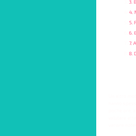
3. 
4. 
5. 
6. 
7. 
8. 
Un altro mot
hanno spesso
poche ore, a
valutare att
variare note