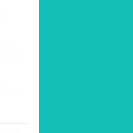
NÒ
a controllare
GC) e
e il casinò
stione dei
 256 bit,
affidabilità
nologici e le
medio di