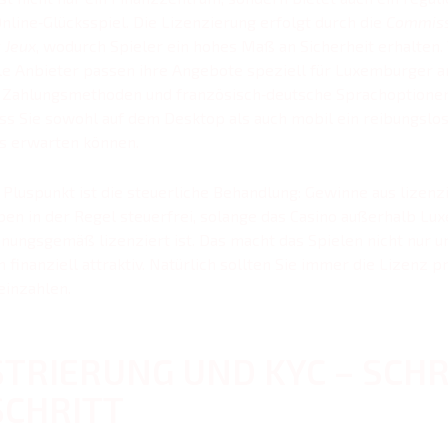
nline‑Glücksspiel. Die Lizenzierung erfolgt durch die
Commiss
 Jeux
, wodurch Spieler ein hohes Maß an Sicherheit erhalten. 
le Anbieter passen ihre Angebote speziell für Luxemburger a
e Zahlungsmethoden und französisch‑deutsche Sprachoptionen
ss Sie sowohl auf dem Desktop als auch mobil ein reibungslo
is erwarten können.
 Pluspunkt ist die steuerliche Behandlung: Gewinne aus lizenz
ben in der Regel steuerfrei, solange das Casino außerhalb L
dnungsgemäß lizenziert ist. Das macht das Spielen nicht nur u
 finanziell attraktiv. Natürlich sollten Sie immer die Lizenz p
 einzahlen.
STRIERUNG UND KYC – SCHR
SCHRITT