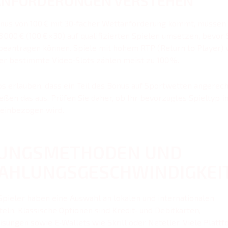
NFORDERUNGEN VERSTEHEN
nus von 100 € mit 30‑facher Wettanforderung kommt, müssen 
 000 € (100 € × 30) auf qualifizierten Spielen umsetzen, bevor 
beantragen können. Spiele mit hohem RTP (Return to Player) 
er bestimmte Video‑Slots zählen meist zu 100 %.
os erlauben, dass ein Teil des Bonus auf Sportwetten angerech
eßen das aus. Prüfen Sie daher, ob Ihr bevorzugtes Spieltyp in
einbezogen wird.
UNGSMETHODEN UND
AHLUNGSGESCHWINDIGKEI
pieler haben eine Auswahl an lokalen und internationalen
eln. Klassische Optionen sind Kredit‑ und Debitkarten,
ungen sowie E‑Wallets wie Skrill oder Neteller. Viele Platt