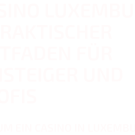
SINO LUXEMB
PRAKTISCHER
ITFADEN FÜR
NSTEIGER UND
OFIS
M EIN CASINO IN LUXEMB