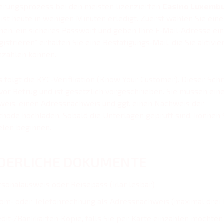
ierungsprozess bei den meisten lizenzierten
Casino Luxemb
ist heute in wenigen Minuten erledigt. Zuerst wählen Sie ein
en, ein sicheres Passwort und geben Ihre E‑Mail‑Adresse ei
egistrieren“ erhalten Sie eine Bestätigungs‑Mail, die Sie aktivi
nzahlen können.
 folgt die KYC‑Verifikation (Know Your Customer). Dieser Schri
or Betrug und ist gesetzlich vorgeschrieben. Sie müssen ein
weis, einen Adressnachweis und ggf. einen Nachweis der
hode hochladen. Sobald die Unterlagen geprüft sind, können S
elen beginnen.
DERLICHE DOKUMENTE
sonalausweis oder Reisepass (klar lesbar)
rom‑ oder Telefonrechnung als Adressnachweis (maximal drei 
dit‑/Bankkarten‑Kopie, falls Sie per Karte einzahlen möchten