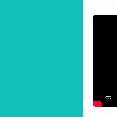
WÄH
Luxemburg is