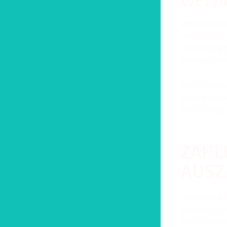
WETTA
Wenn ein Bo
mindestens 3
Auszahlung 
Blackjack od
Einige Casin
andere schli
Berechnung 
ZAHL
AUSZ
Luxemburg‑S
Zahlungsmitt
Banküberweis