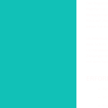
Der Registr
Plattformen 
Benutzernam
Klick auf „R
bevor Sie ei
Im Anschluss
dem Schutz v
Lichtbildaus
Zahlungsmet
mit dem Spi
ERFOR
Per
St
Kre