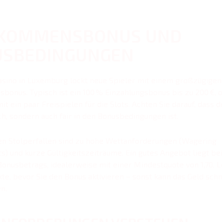
LKOMMENSBONUS UND
SBEDINGUNGEN
asino in Luxemburg lockt neue Spieler mit einem großzügigen
onus. Typisch ist ein 100 % Einzahlungsbonus bis zu 200 €, o
it ein paar Freispielen für die Slots. Achten Sie darauf, dass 
ch, sondern auch fair in den Bonusbedingungen ist.
ten Stolperfallen sind zu hohe Wettanforderungen (Wagering
) und kurze Gültigkeitszeiträume. Ein gutes Angebot liegt bei
onusbetrags, idealerweise mit einer Mindestquote von 1,70. L
te, bevor Sie den Bonus aktivieren – sonst kann das Geld sch
n.