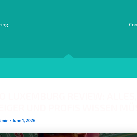
ring
Con
O LUXEMBURG REVIEW: ALLES
EIGER UND PROFIS WISSEN MÜ
dmin
/
June 1, 2026