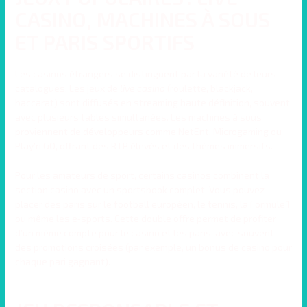
CASINO, MACHINES À SOUS
ET PARIS SPORTIFS
Les casinos étrangers se distinguent par la variété de leurs
catalogues. Les jeux de
live casino
(roulette, blackjack,
baccarat) sont diffusés en streaming haute définition, souvent
avec plusieurs tables simultanées. Les machines à sous
proviennent de développeurs comme NetEnt, Microgaming ou
Play’n GO, offrant des RTP élevés et des thèmes immersifs.
Pour les amateurs de sport, certains casinos combinent la
section casino avec un sportsbook complet. Vous pouvez
placer des paris sur le football européen, le tennis, la Formule 1
ou même les e‑sports. Cette double offre permet de profiter
d’un même compte pour le casino et les paris, avec souvent
des promotions croisées (par exemple, un bonus de casino pour
chaque pari gagnant).