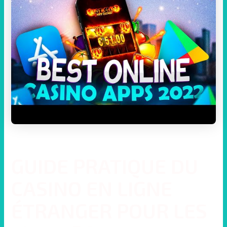
GUIDE PRATIQUE DU
CASINO EN LIGNE
ÉTRANGER POUR LES