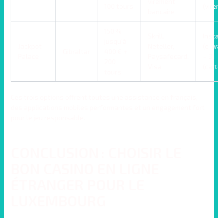
virement
100 tours
(vir
bancaire
150 %
Skrill,
Inst
jusqu’à
Jackpot
Neteller,
(e‑w
Gibraltar
400 € +
Palace
Paysafecard,
– 3 j
200
Visa
(cart
tours
Ces trois options offrent toutes une assistance en français,
des applications mobiles performantes et un engagement fort
pour le jeu responsable.
CONCLUSION : CHOISIR LE
BON CASINO EN LIGNE
ÉTRANGER POUR LE
LUXEMBOURG