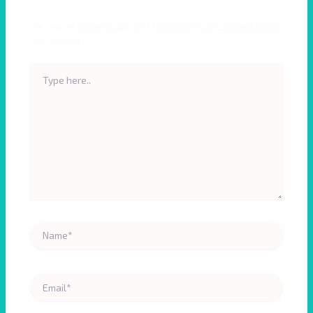
Your email address will not be published.
Required fields
are marked
*
Type
here..
Name*
Email*