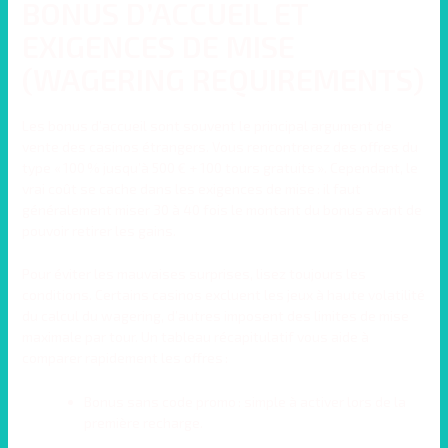
BONUS D’ACCUEIL ET
EXIGENCES DE MISE
(WAGERING REQUIREMENTS)
Les bonus d’accueil sont souvent le principal argument de
vente des casinos étrangers. Vous rencontrerez des offres du
type « 100 % jusqu’à 500 € + 100 tours gratuits ». Cependant, le
vrai coût se cache dans les exigences de mise : il faut
généralement miser 30 à 40 fois le montant du bonus avant de
pouvoir retirer les gains.
Pour éviter les mauvaises surprises, lisez toujours les
conditions. Certains casinos excluent les jeux à haute volatilité
du calcul du wagering, d’autres imposent des limites de mise
maximale par tour. Un tableau récapitulatif vous aide à
comparer rapidement les offres :
Bonus sans code promo : simple à activer lors de la
première recharge.