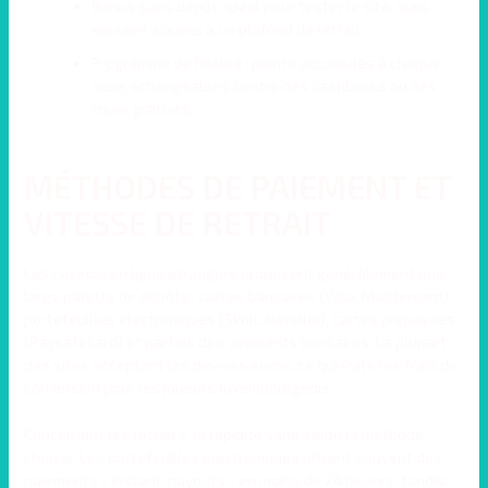
Bonus sans dépôt : idéal pour tester le site, mais
souvent soumis à un plafond de retrait.
Programme de fidélité : points accumulés à chaque
mise, échangeables contre des cashbacks ou des
tours gratuits.
MÉTHODES DE PAIEMENT ET
VITESSE DE RETRAIT
Les casinos en ligne étrangers proposent généralement une
large palette de dépôts : cartes bancaires (Visa, Mastercard),
portefeuilles électroniques (Skrill, Neteller), cartes prépayées
(Paysafecard) et parfois des virements bancaires. La plupart
des sites acceptent les devises euros, ce qui évite les frais de
conversion pour les joueurs luxembourgeois.
Concernant les retraits, la rapidité varie selon la méthode
choisie. Les portefeuilles électroniques offrent souvent des
paiements « instant‑payouts » en moins de 24 heures, tandis