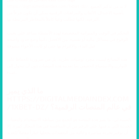
https://digitalmediaindex.com/1xbet-dz/، لا بد من تذكير الجميع
بأهمية الاعتدال. الألعاب والمراهنات الرقمية يمكن أن تكون جزءاً من
الترفيه، لكنها تتطلب وعياً كاملاً بالمخاطر المرتبطة بها.
التحكم في الوقت والميزانية المخصصة لهذه الأنشطة يساعد على تجنب
الوقوع في مشاكل مالية أو نفسية. من الأفضل دائماً وضع حدود واضحة
قبل البدء، والالتزام بها حتى لو كانت الأجواء مشوقة.
هذه النصائح ليست مجرد توصيات نظرية، بل هي ضرورية للحفاظ على
التوازن والاستمتاع الحقيقي بما تقدمه هذه المنصات دون أن تتحول إلى
عبء.
ما الذي يميز
HTTPS://DIGITALMEDIAINDEX.COM
/1XBET-DZ/ في عالم المنصات الرقمية؟
بالنسبة لي، ما يميز هذه المنصة هو الجمع بين بساطة الاستخدام والتقنيات
الحديثة التي تدعمها. على الرغم من أن المنافسة في هذا المجال كبيرة، إلا
أن توفير تجربة مباشرة وخالية من التعقيدات يجعلها خياراً مفضلاً للعديد
من المستخدمين.