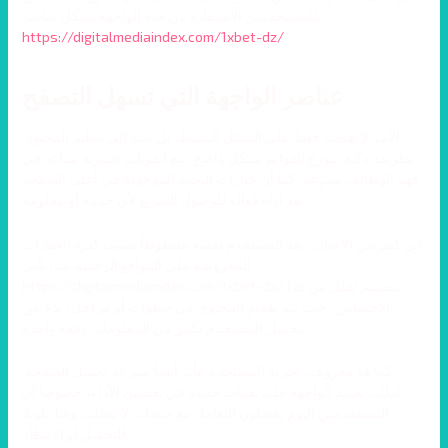
للمستخدمين الاستفادة من هذه الواجهة بشكل مباشر:
https://digitalmediaindex.com/1xbet-dz/
.
عناصر الواجهة التي تسهل التصفح
الأمر لا يقتصر فقط على الشكل البسيط، بل يمتد إلى تنظيم المحتوى
بطريقة ذكية. تتوزع القوائم بشكل واضح، مع أيقونات تعبيرية تساعد في
فهم الوظائف بسرعة. كما أن خيارات البحث الموجودة في أعلى الصفحة
تعد أداة فعالة للوصول السريع لأي خدمة أو معلومة.
في كثير من الأحيان، يجد المستخدم نفسه مضغوطاً بسبب كثرة الخيارات
المعروضة على المواقع الرقمية. هنا، تأتي
https://digitalmediaindex.com/1xbet-dz/ بتصميم يُقلل من هذا
الإحساس، حيث يتم تقديم المحتوى في خطوات أو مراحل، بدلاً من
تحميل المستخدم بكثير من المعلومات دفعة واحدة.
كما هو معروف، تجربة المستخدم تتأثر أيضاً بسرعة تحميل الصفحة.
لذلك، تعتمد الواجهة على تقنيات حديثة في تحسين الأداء، خصوصاً أن
المستخدمين اليوم يفضلون التعامل مع منصات لا تتطلب وقتاً طويلاً
للتحميل أو الانتظار.