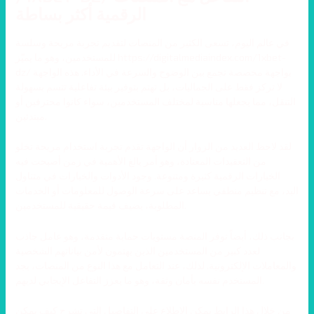
الرقمية أكثر بساطة
في عالم اليوم، تسعى الكثير من المنصات لتقديم تجربة مريحة وسلسة
للمستخدمين، وهو ما يميّز https://digitalmediaindex.com/1xbet-
dz/ بواجهة مخصصة تجمع بين الوضوح والسرعة في الأداء. هذه الواجهة
لا تركز فقط على الجماليات، بل تهتم بتوفير بيئة تفاعلية تتسم بسهولة
التنقل، مما يجعلها مناسبة لمختلف المستخدمين، سواء كانوا محترفين أو
مبتدئين.
لقد لاحظ العديد من الزوار أن الواجهة تقدم تجربة استخدام مريحة تخلو
من التعقيدات المعتادة، وهو أمر بالغ الأهمية في زمن أصبحت فيه
الخيارات الرقمية كثيرة ومتنوعة. وجود الأدوات والخيارات في متناول
اليد، مع تنظيم منطقي يساعد على سرعة الوصول للمعلومات أو الخدمات
المطلوبة، يضيف قيمة حقيقية للمستخدمين.
بجانب ذلك، أيضاً توفر المنصة مستويات حماية متقدمة، وهو عامل جاذب
لعدد كبير من المستخدمين الذين يهتمون لأمن بياناتهم الشخصية
والمعاملات الإلكترونية. لذلك، عند التعامل مع هذا النوع من المنصات، يجد
المستخدم نفسه بأمان وثقة، وهو ما يعزز التفاعل الإيجابي لديهم.
من خلال هذا الرابط يمكن الاطلاع على التفاصيل التي تشرح كيف يمكن