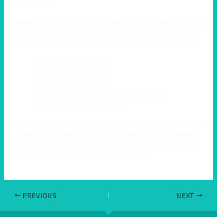
هل يمكن لأي منصة أخرى أن تجمع بين هذا الكم من المزايا في تصميمها؟
ربما، لكن https://digitalmediaindex.com/1xbet-dz/ تقدم نموذجاً
عملياً يثبت أن التركيز على تجربة المستخدم هو مفتاح النجاح الحقيقي.
واجهة سهلة الفهم والتنقل.
تقنيات دفع آمنة ومتنوعة.
دعم فني متواصل وموثوق.
الالتزام بسياسات الخصوصية وحماية البيانات.
تشجيع اللعب المسؤول والتوازن.
في النهاية، يعكس هذا التنسيق والاهتمام تفاصيل قد تغيب عن الكثير من
المنصات التي تركز فقط على الشكل دون المحتوى الفعلي أو الأمان.
شخصياً أعتقد أن هذا النهج يعزز من ثقة المستخدمين ويمكن أن يشكل
معياراً جديداً في عالم التطبيقات والخدمات الرقمية.
PREVIOUS
NEXT