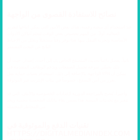
نصائح للاستفادة القصوى من الواجهة
عند استخدام أي منصة رقمية، هناك بعض الأمور التي يمكن اتباعها لتعزيز
الفعالية. أولاً، من المهم تخصيص بعض الوقت لتعلم أماكن الأدوات
الأساسية وتجربة التنقل بينها. هذا يوفر وقتاً مستقبلاً ويقلل من الإحباط
الناتج عن البحث المستمر.
ثانياً، يفضل دائماً تحديث المتصفح الخاص بك إلى أحدث إصدار، حيث أن
ذلك يحسّن سرعة تحميل الصفحات ويدعم الوظائف المتقدمة في
الواجهة. بالإضافة إلى ذلك، استخدام تقنيات حماية مثل VPN يمكن أن
يعزز من أمن التصفح، خصوصاً في بيئات الإنترنت غير الموثوقة.
وأخيراً، يُنصح بالمراجعة الدورية لإعدادات الخصوصية والأمان، التي قد
تتغير مع تحديثات المنصة. هذا يضمن بقاء بياناتك الشخصية محمية ويحد
من المخاطر المحتملة.
تقنيات الدفع والموثوقية في
HTTPS://DIGITALMEDIAINDEX.COM