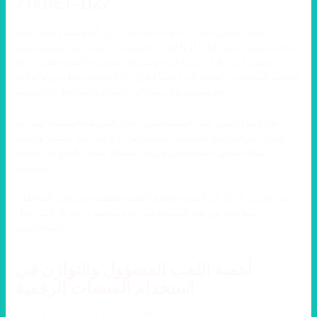
/1XBET-DZ/
لا يمكن تجاهل جانب الدفع عندما نتحدث عن أي منصة رقمية تجمع
خدمات متعلقة بالمراهنات أو الألعاب، خصوصاً أن العديد من المستخدمين
يبحثون عن خيارات مالية آمنة وسريعة. تستخدم المنصة تقنيات دفع
متقدمة مثل بروتوكولات SSL لتشفير المعاملات، إضافة إلى دعمها لطرق
دفع متعددة مثل بطاقات الائتمان والمحافظ الإلكترونية.
هذا التنوع يُسهل على المستخدمين اختيار الطريقة المناسبة لهم، مع
ضمان سرعة إتمام العمليات المالية. كما أن وجود دعم مستمر وخدمة
عملاء متجاوبة يساعد في حل أي مشكلة تتعلق بالدفع في الوقت
المناسب.
من الجدير بالذكر أن المنصة تخضع لأنظمة تنظيمية في بعض المناطق،
مما يزيد من ثقة المستخدمين بها ويمنحهم راحة بال أكبر خلال
استخدامهم.
أهمية اللعب المسؤول والتوازن في
استخدام المنصات الرقمية
مهما كانت متعة التفاعل مع منصات مثل