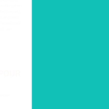
nditionné en
ofessionnels
’inhibiteur
 Exemestanex
our des
 POUR
mbreux