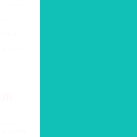
 définition
orce et
on de la
si le volume
re
SUR
thlètes
 La capacité