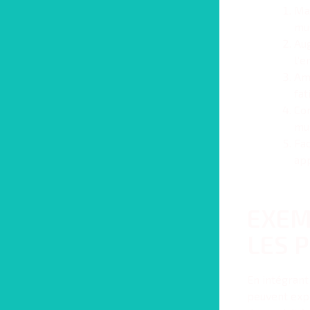
Mai
mus
Aug
l’e
Amé
fat
Con
mus
Fac
ap
EXEM
LES 
En intégrant
peuvent expé