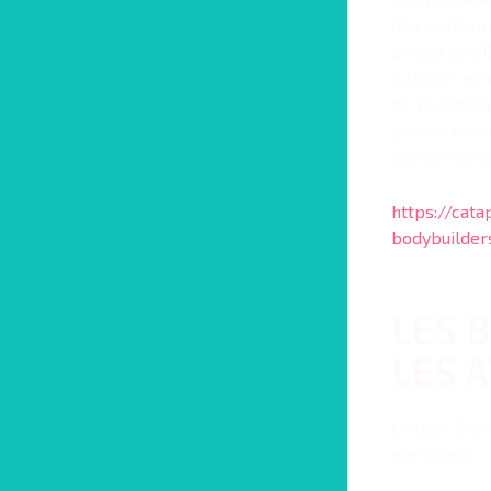
des performa
blister de 2
du sport et 
de l’aromat
joue un rôle
performance
https://cata
bodybuilder
LES 
LES 
Utiliser Ex
avantages :