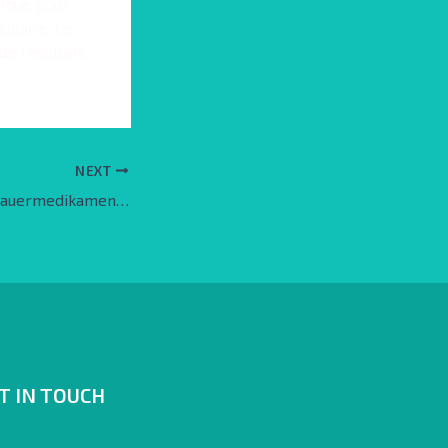
fique pour
culaire. Ce
de résultats
NEXT
Die Rolle von Ausdauermedikamenten im Bodybuilding
T IN TOUCH