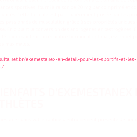
nces sportives, fourni à raison de 20 mg par comprimé et co
0 unités. Cette formule est particulièrement prisée par les pr
les passionnés de musculation grâce à ses propriétés uniques d
ase. En ciblant la conversion des androgènes en œstrogènes,
 clé pour maintenir un équilibre hormonal optimal, essentiel p
s maximales.
pulta.net.br/exemestanex-en-detail-pour-les-sportifs-et-les-
s/
BIENFAITS D’EXEMESTANEX
ATHLÈTES
emestanex dans votre routine d’entraînement présente de no