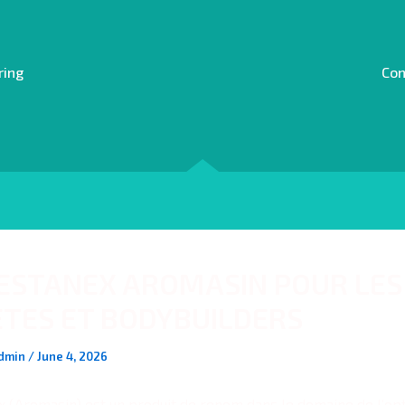
ring
Con
ESTANEX AROMASIN POUR LES
TES ET BODYBUILDERS
dmin
/
June 4, 2026
 (Aromasin) est un produit de renom dans le domaine de l’opt