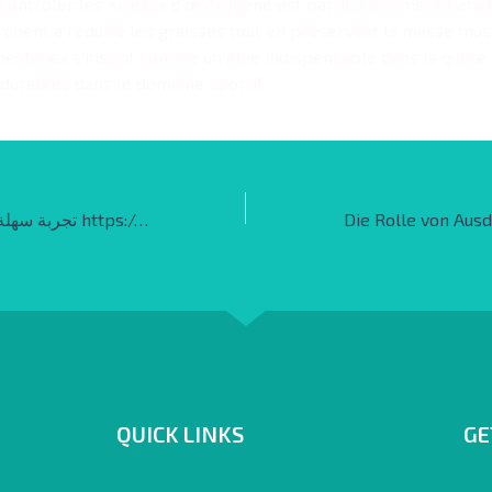
 contrôler les niveaux d’œstrogène est particulièrement béné
rchent à réduire les graisses tout en préservant la masse mus
mestanex s’inscrit comme un allié indispensable dans la quête 
 durables dans le domaine sportif.
تجربة سهلة ومباشرة مع واجهة https://digitalmediaindex.com/1xbet-dz/ تجذب الجميع
QUICK LINKS
GE