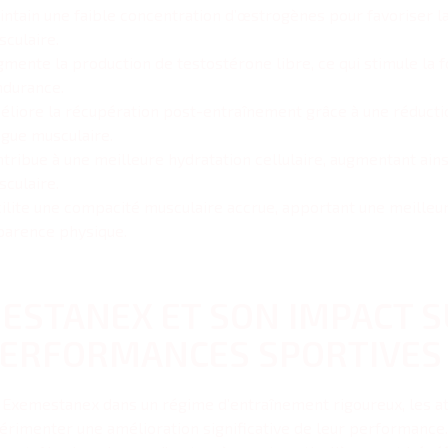
ntain une faible concentration d’œstrogènes pour favoriser la
culaire.
mente la production de testostérone libre, ce qui stimule la f
ndurance.
liore la récupération post-entraînement grâce à une réducti
igue musculaire.
tribue à une meilleure hydratation cellulaire, augmentant ain
culaire.
ilite une compacité musculaire accrue, apportant une meilleu
parence physique.
ESTANEX ET SON IMPACT 
PERFORMANCES SPORTIVES
 Exemestanex dans un régime d’entraînement rigoureux, les a
rimenter une amélioration significative de leur performance.