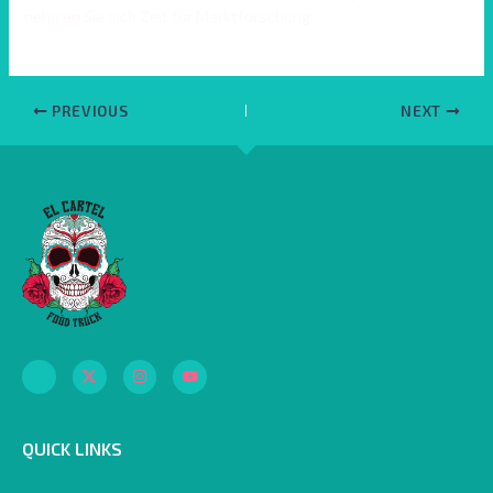
nehmen Sie sich Zeit für Marktforschung.
PREVIOUS
NEXT
J
X
I
Y
k
-
n
o
i
t
s
u
-
w
t
t
f
i
a
u
a
t
g
b
QUICK LINKS
c
t
r
e
e
e
a
b
r
m