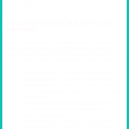
Anbietern wetten.
WIE MAN SERIÖSE BUCHMACHER
ERKENNT
Obwohl nicht lizenzierte Sportwetten oft mit verschiedenen
Risiken verbunden sind, gibt es Möglichkeiten, seriöse Anbieter
zu identifizieren. Eine gründliche Recherche ist entscheidend.
Hier sind einige Aspekte, die berücksichtigt werden sollten:
Player Reviews:
Suchen Sie nach Bewertungen von
anderen Spielern, um die Erfahrungen zu erfahren.
Websicherheit:
Überprüfen Sie, ob die Webseite
Verschlüsselungstechnologien nutzt, um Ihre Daten
zu schützen.
Transparente Geschäftsbedingungen:
Seriöse
Buchmacher haben klare und verständliche
Geschäftsbedingungen.
Kundenservice:
Ein erreichbarer und hilfsbereiter
Kundenservice ist ein gutes Zeichen für Seriosität.