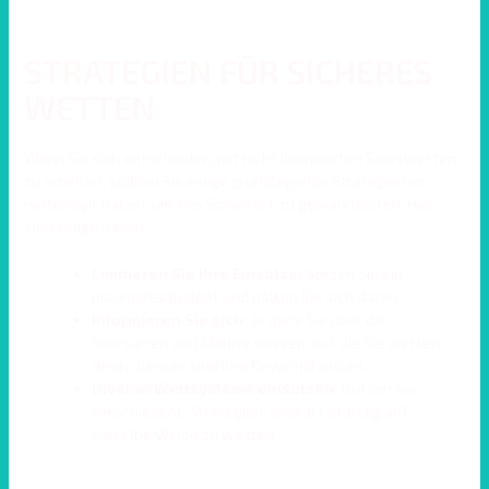
STRATEGIEN FÜR SICHERES
WETTEN
Wenn Sie sich entscheiden, mit nicht lizenzierten Sportwetten
zu arbeiten, sollten Sie einige grundlegende Strategien im
Hinterkopf haben, um Ihre Sicherheit zu gewährleisten. Hier
sind einige davon:
Limitieren Sie Ihre Einsätze:
Setzen Sie ein
maximales Budget und halten Sie sich daran.
Informieren Sie sich:
Je mehr Sie über die
Sportarten und Märkte wissen, auf die Sie wetten,
desto besser sind Ihre Gewinnchancen.
Diverse Wettsysteme einsetzen:
Nutzen Sie
verschiedene Strategien, anstatt ständig auf
dieselbe Weise zu wetten.