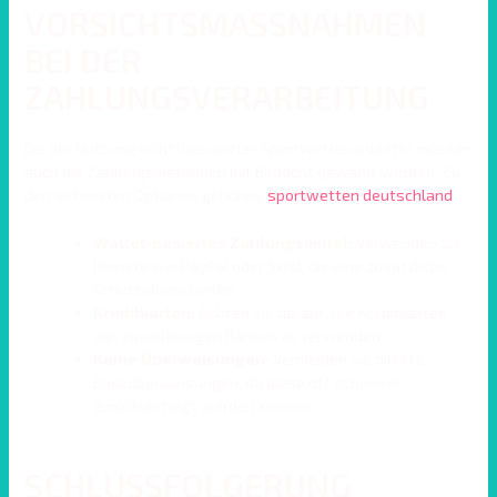
VORSICHTSMASSNAHMEN B
EI DER Z
AHLUNGSVERARBEITUNG
Bei der Nutzung nicht lizenzierter Sportwettenanbieter müssen
auch die Zahlungsmethoden mit Bedacht gewählt werden. Zu
den sichersten Optionen gehören:
sportwetten deutschland
Wallet-basiertes Zahlungsmittel:
Verwenden Sie
Dienste wie PayPal oder Skrill, die eine zusätzliche
Schutzebene bieten.
Kreditkarten:
Achten Sie darauf, nur Kreditkarten
von zuverlässigen Banken zu verwenden.
Keine Überweisungen:
Vermeiden Sie direkte
Banküberweisungen, da diese oft schwerer
zurückverfolgt werden können.
SCHLUSSFOLGERUNG