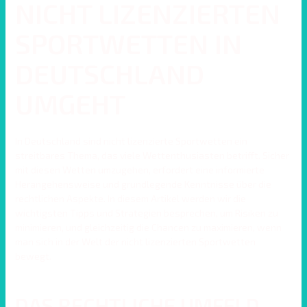
NICHT LIZENZIERTEN
SPORTWETTEN IN
DEUTSCHLAND
UMGEHT
In Deutschland sind nicht lizenzierte Sportwetten ein
streitbares Thema, das viele Wettenthusiasten betrifft. Sicher
mit diesen Wetten umzugehen, erfordert eine informierte
Herangehensweise und grundlegende Kenntnisse über die
rechtlichen Aspekte. In diesem Artikel werden wir die
wichtigsten Tipps und Strategien besprechen, um Risiken zu
minimieren, und gleichzeitig die Chancen zu maximieren, wenn
man sich in der Welt der nicht lizenzierten Sportwetten
bewegt.
DAS RECHTLICHE UMFELD