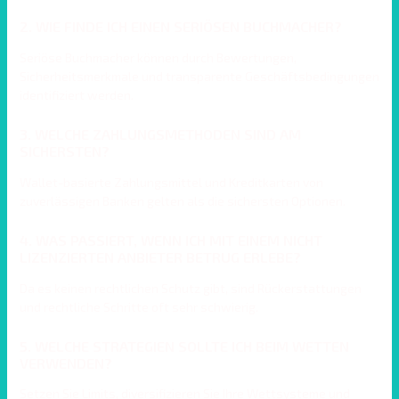
2. WIE FINDE ICH EINEN SERIÖSEN BUCHMACHER?
Seriöse Buchmacher können durch Bewertungen,
Sicherheitsmerkmale und transparente Geschäftsbedingungen
identifiziert werden.
3. WELCHE ZAHLUNGSMETHODEN SIND AM
SICHERSTEN?
Wallet-basierte Zahlungsmittel und Kreditkarten von
zuverlässigen Banken gelten als die sichersten Optionen.
4. WAS PASSIERT, WENN ICH MIT EINEM NICHT
LIZENZIERTEN ANBIETER BETRUG ERLEBE?
Da es keinen rechtlichen Schutz gibt, sind Rückerstattungen
und rechtliche Schritte oft sehr schwierig.
5. WELCHE STRATEGIEN SOLLTE ICH BEIM WETTEN
VERWENDEN?
Setzen Sie Limits, diversifizieren Sie Ihre Wettsysteme und