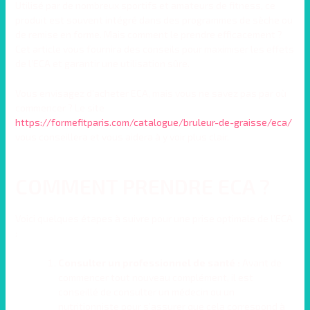
Utilisé par de nombreux sportifs et amateurs de fitness, ce
produit est souvent intégré dans des programmes de sèche ou
de remise en forme. Mais comment le prendre efficacement ?
Cet article vous fournira des conseils pour maximiser les effets
de l’ECA et garantir une utilisation sûre.
Vous envisagez d’acheter ECA, mais vous ne savez pas par où
commencer ? Le site
https://formefitparis.com/catalogue/bruleur-de-graisse/eca/
vous conseillera et vous aidera à y voir plus clair.
COMMENT PRENDRE ECA ?
Voici quelques étapes à suivre pour une prise optimale de l’ECA
:
Consulter un professionnel de santé :
Avant de
commencer tout nouveau complément, il est
conseillé de consulter un médecin ou un
nutritionniste pour s’assurer que cela correspond à