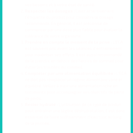
vos besoins et à votre état de santé.
Respecter les dosages :
Lisez attentivement
l’étiquette du produit pour connaître le dosage
recommandé. En général, il est préconisé de
commencer par une dose plus faible pour évaluer la
tolérance de votre organisme.
Prendre en compte le moment de la prise :
L’ECA
est souvent pris avant les séances d’entraînement
pour maximiser ses effets. Il est aussi recommandé
de le prendre en dehors des heures de sommeil pour
éviter les troubles du sommeil.
Compléter par une alimentation équilibrée :
L’ECA
ne doit pas remplacer un régime alimentaire varié et
équilibré. Veillez à avoir une alimentation riche en
nutriments pour accompagner vos objectifs de perte
de poids.
Rester hydraté :
L’utilisation de ce type de produit
peut entraîner une légère déshydratation, il est donc
essentiel de boire suffisamment d’eau tout au long
de la journée.