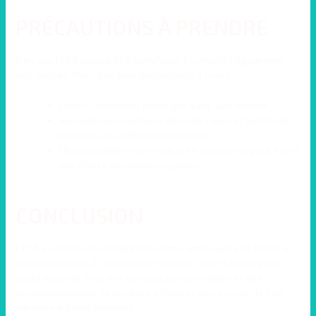
PRÉCAUTIONS À PRENDRE
Bien que l’ECA puisse être bénéfique, il comporte également
des risques. Voici quelques précautions à suivre :
Évitez l’utilisation prolongée sans avis médical.
Surveillez les réactions de votre corps et arrêtez la
prise en cas d’effets indésirables.
Ne pas combiner avec d’autres stimulants pour éviter
des effets secondaires graves.
CONCLUSION
L’ECA peut être un allié précieux dans votre quête de forme et
de performance, à condition de l’utiliser correctement et en
toute sécurité. Pour des conseils personnalisés et des
recommandations de produits, n’hésitez pas à visiter le site
mentionné précédemment.