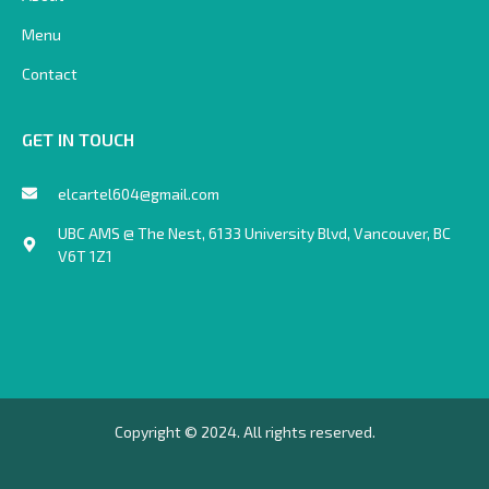
l
i
Menu
g
h
t
Contact
GET IN TOUCH
elcartel604@gmail.com
UBC AMS @ The Nest, 6133 University Blvd, Vancouver, BC
V6T 1Z1
Copyright © 2024. All rights reserved.