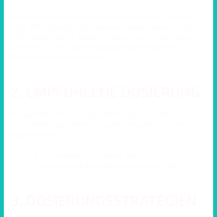
Metenolone Acetate ist ein anaboles Steroid, das für seine
milde Wirkung und geringe Nebenwirkungen bekannt ist. Es
wird häufig in der Off-Season verwendet, um Muskelmasse
aufzubauen, und in der Wettkampfvorbereitung, um die
Muskeldefinition zu verbessern.
2. EMPFOHLENE DOSIERUNG
Die empfohlene Dosierung von Metenolone Acetate kann je
nach Zielsetzung und Erfahrung des Anwenders variieren. Im
Allgemeinen gilt:
Für Anfänger: 25-50 mg pro Tag.
Für erfahrene Anwender: 50-100 mg pro Tag.
3. DOSIERUNGSSTRATEGIEN