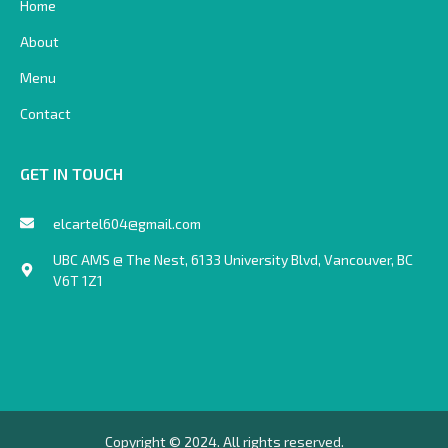
Home
o
k
-
About
l
i
Menu
g
h
t
Contact
GET IN TOUCH
elcartel604@gmail.com
UBC AMS @ The Nest, 6133 University Blvd, Vancouver, BC
V6T 1Z1
Copyright © 2024. All rights reserved.