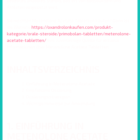
beliebtes anaboles Steroid, das oft von Bodybuildern und
Athleten eingesetzt wird.
Sie möchten Metenolone Acetate Tabletten kaufen? Dann ist
die Website
https://oxandrolonkaufen.com/produkt-
kategorie/orale-steroide/primobolan-tabletten/metenolone-
acetate-tabletten/
Ihre zuverlässige Quelle für aktuelle
Informationen über Metenolone Acetate Tabletten.
INHALTSVERZEICHNIS
Einführung in Metenolone Acetate
Empfohlene Dosierung
Dosierungsstrategien
Wichtige Hinweise zur Anwendung
1. EINFÜHRUNG IN
METENOLONE ACETATE