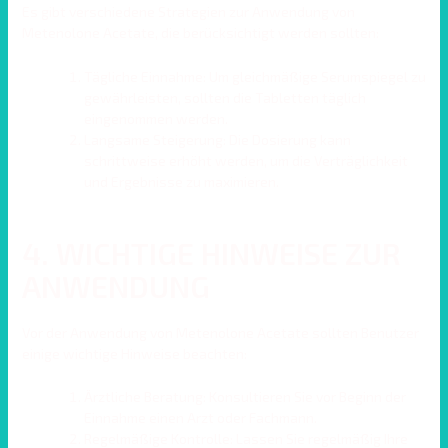
Es gibt verschiedene Strategien zur Anwendung von
Metenolone Acetate, die berücksichtigt werden sollten:
Tägliche Einnahme: Um gleichmäßige Serumspiegel zu
gewährleisten, sollten die Tabletten täglich
eingenommen werden.
Langsame Steigerung: Die Dosierung kann
schrittweise erhöht werden, um die Verträglichkeit
und Ergebnisse zu maximieren.
4. WICHTIGE HINWEISE ZUR
ANWENDUNG
Vor der Anwendung von Metenolone Acetate sollten Benutzer
einige wichtige Hinweise beachten:
Ärztliche Beratung: Konsultieren Sie vor Beginn der
Einnahme einen Arzt oder Fachmann.
Regelmäßige Kontrolle: Lassen Sie regelmäßig Ihre