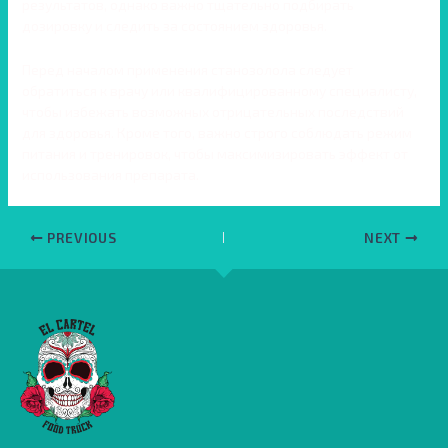
результатов, однако важно тщательно подбирать
дозировку и следить за состоянием здоровья.
Перед началом применения станозолола следует
обратиться к врачу или квалифицированному специалисту,
чтобы избежать возможных отрицательных последствий
для здоровья. Кроме того, важно строго соблюдать режим
питания и тренировок, чтобы максимизировать эффект от
использования препарата.
PREVIOUS
NEXT